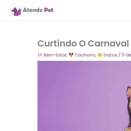
Ir
para
o
conteúdo
Curtindo O Carnava
Bem-Estar
,
Cachorro
,
Gatos
/
11 d